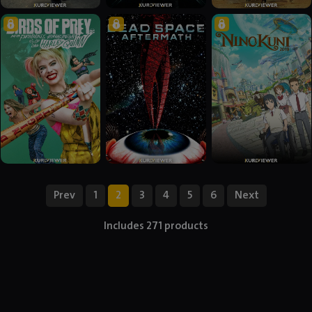
Prev
1
2
3
4
5
6
Next
Includes 271 products