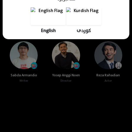
Shkar Salih
Rahna Hikmat
KDV Designer
Translator
Translator
Designer
کوردی
English
Cast & Crew
Sabda Armandio
Yosep Anggi Noen
Reza Rahadian
Writer
Director
Actor