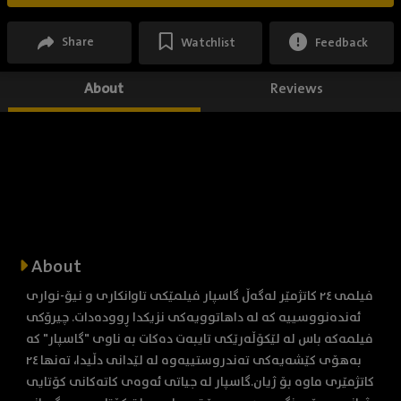
Share
Watchlist
Feedback
About
Reviews
About
​فیلمی ٢٤ کاتژمێر لەگەڵ گاسپار فیلمێکی تاوانکاری و نیۆ-نواری
ئەندەنووسییە کە لە داهاتوویەکی نزیکدا ڕوودەدات. چیرۆکی
فیلمەکە باس لە لێکۆڵەرێکی تایبەت دەکات بە ناوی "گاسپار" کە
بەهۆی کێشەیەکی تەندروستییەوە لە لێدانی دڵیدا، تەنها ٢٤
کاتژمێری ماوە بۆ ژیان. ​گاسپار لە جیاتی ئەوەی کاتەکانی کۆتایی