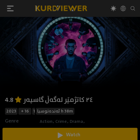
٢٤ کاتژمێر لەگەڵ گاسپەر
4.8
1h 38m
ئەندەنوسیا
+ 16
2023
Genre
,
,
,
Action
Crime
Drama
Watch