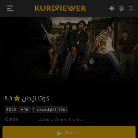
کۆتا لێدان
5.3
2025
+ 16
تایلەندی
1h 53m
Genre
,
,
,
Action
Crime
Drama
Watch