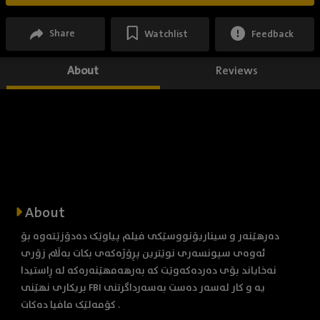
Share
Watchlist
Feedback
About
Reviews
About
دەرهێنەر و سیناریۆنووسێکی فیلم پیاوێک دەدۆزێتەوە بۆ
ئەوەی سپونسەری نوێترین پڕۆژەکەی بکات بەڵام زۆری
نەخایاند بۆی دەردەکەوێت کە بەرهەمهێنەرەکە لە ڕاستیدا
بریکاری نهێنی FBI یە و کار لەسەر دەست بەسەرداگرتنی
کۆمەلێک مافیا دەکات .