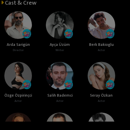
Cast & Crew
Arda Sarigün
Ayça Üzüm
Berk Bakioglu
Director
Writer
Actor
Özge Özpirinçci
Salih Bademci
Seray Özkan
Actor
Actor
Actor