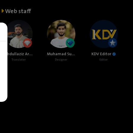
Web staff
Abdullaziz Ardalan
Muhamad Sulaiman
KDV Editor
Translater
Designer
Editor