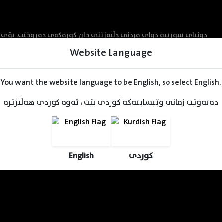
دونیای سورێیە دوای مردنی دڵتەزێنی جان کوڕەکەی دەڕوخێت. بۆی د
بە ماددە هۆشبەرەکان و چەک، ئەمەش دەبێت
Website Language
You want the website language to be English, so select English.
دەتەوێت زمانی وێبسایتەکە کوردی بێت ، ئەوە کوردی هەڵبژێرە
English
کوردی