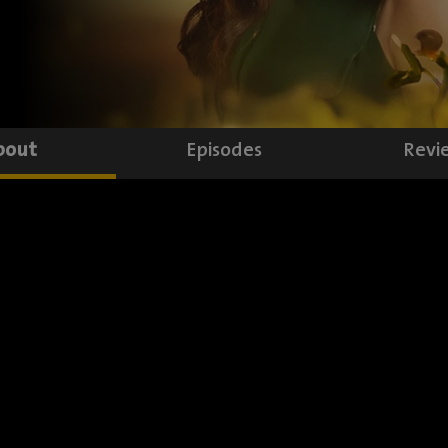
bout
Episodes
Revi