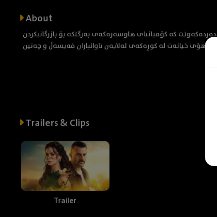
About
ەردەکەوێت کە کۆمپانیای هاوسەرەکەی بەرگێکە بۆ بازرگانیکردن
ە هۆی خیانەت لە کوڕەکەی لەلایەن تاوانباران فەیسەڵ و چەتین
Trailers & Clips
Trailer