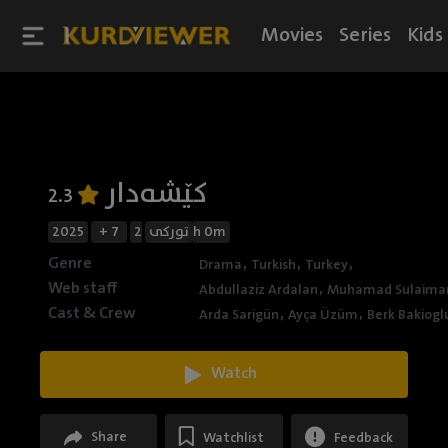
Movies
Series
Kids
کێشەدار
2.3
2025
+ 7
تورکی
2h 0m
Genre
,
,
,
Drama
Turkish
Turkey
Web staff
,
Abdullaziz Ardalan
Muhamad Sulaima
Cast & Crew
,
,
Arda Sarigün
Ayça Üzüm
Berk Bakiogl
Watch
Share
Watchlist
Feedback