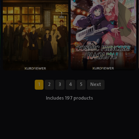
1
2
3
4
5
Next
Includes 197 products