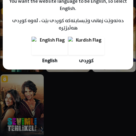
You want the website language to be English, so select
English.
دەتەوێت زمانی وێبسایتەکە کوردی بێت ، ئەوە کوردی
هەڵبژێرە
English
کوردی