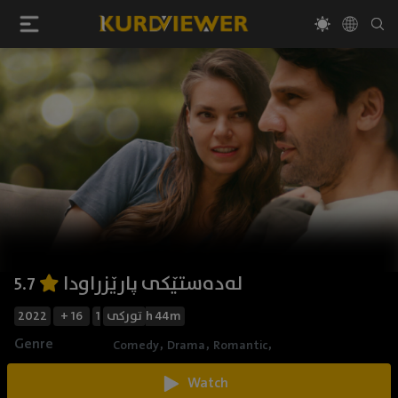
لەدەستێکی پارێزراودا
5.7
2022
+ 16
تورکی
1h 44m
Genre
,
,
,
Comedy
Drama
Romantic
Watch