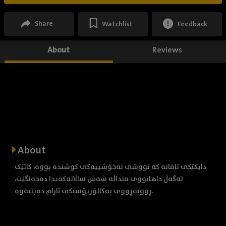
Share
Watchlist
Feedback
About
Reviews
About
دایکێکی تاقانە کە تووشی نەخۆشییەکی کوشندە بووە، کاتێک
لەگەڵ داهاتووی منداڵە شەش ساڵانەکەیدا دەجەنگێت،
ڕووبەڕووی بەکالۆریۆسێکی ئارام دەبێتەوە.