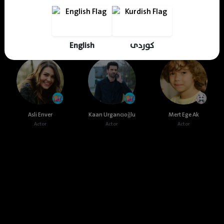
Cast & Crew
English
کوردی
Asli Enver
Kaan Urgancıoğlu
Mert Ege Ak
Actor
Actor
Actor