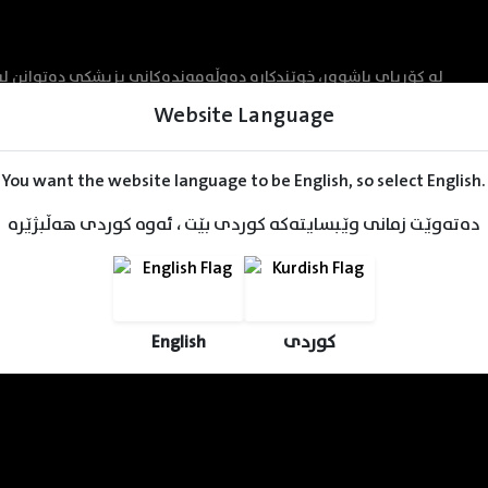
لە کۆریای باشوور، خوێندکارە دەوڵەمەندەکانی پزیشکی دەتوان"
کە پزیشکی جوانکارییە، دەنێردرێتە دوورگەیەکی دوورەدەست و ناخ
Website Language
You want the website language to be English, so select English.
دەتەوێت زمانی وێبسایتەکە کوردی بێت ، ئەوە کوردی هەڵبژێرە
English
کوردی