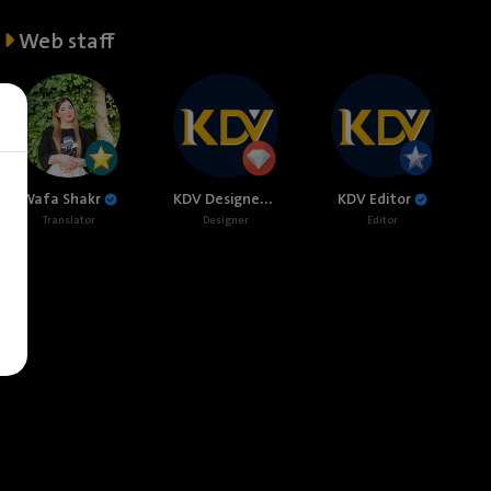
Web staff
KDV Designer
Wafa Shakr
KDV Editor
Translator
Designer
Editor