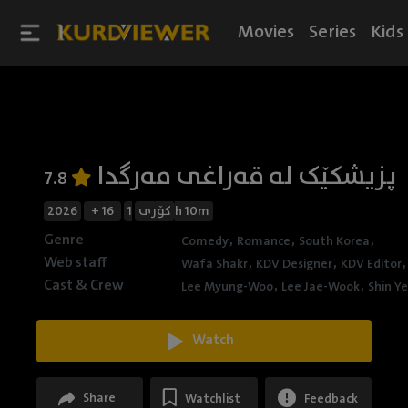
Movies
Series
Kids
پزیشکێک لە قەراغی مەرگدا
7.8
2026
+ 16
کۆری
1h 10m
Genre
,
,
,
Comedy
Romance
South Korea
Web staff
,
,
,
Wafa Shakr
KDV Designer
KDV Editor
Cast & Crew
,
,
Lee Myung-Woo
Lee Jae-Wook
Shin Y
Watch
Share
Watchlist
Feedback