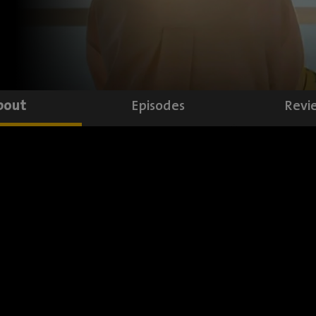
bout
Episodes
Revi