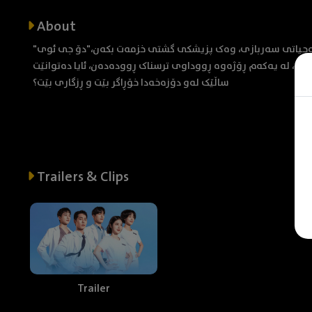
About
ن لەجیاتی سەربازی، وەک پزیشکی گشتی خزمەت بکەن،"دۆ جی ئوی
ۆش، لە یەکەم ڕۆژەوە ڕووداوی ترسناک ڕوودەدەن، ئایا دەتوانێت
ساڵێک لەو دۆزەخەدا خۆڕاگر بێت و ڕزگاری بێت؟
Trailers & Clips
Trailer