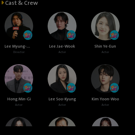
Cast & Crew
Lee Myung-Woo
Lee Jae-Wook
Shin Ye-Eun
Director
Actor
Actor
Hong Min-Gi
Lee Soo-Kyung
Kim Yoon-Woo
Actor
Actor
Actor