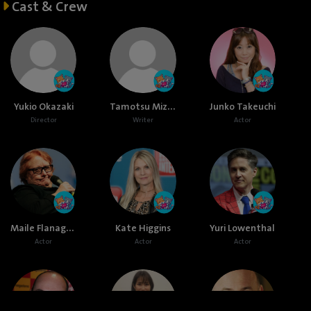
Cast & Crew
Tamotsu Mizukoshi
Yukio Okazaki
Junko Takeuchi
Director
Writer
Actor
Maile Flanagan
Kate Higgins
Yuri Lowenthal
Actor
Actor
Actor