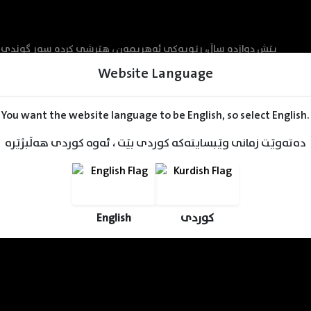
پێش دوازدە ساڵ، ڕێویەکی ئەهریمەن ، هێرشی کردە سەر گوندی "
کرد بەقوربانی بۆ پاراستنی گوندەکە و دڕندەکەی مۆرکرد لەناو مندا
Website Language
خەڵکی گوندەکە بەرامبەر (ناروتۆ ئۆزوماکی) بەگاڵتە بێز
ڕەفتارانەشی بەسەختی هەوڵدەدات بۆ بوون بەهۆکاگی و وابکات خەڵکی گوندەکەی دانی پێدابنێن.
You want the website language to be English, so select English.
دەتەوێت زمانی وێبسایتەکە کوردی بێت ، ئەوە کوردی هەڵبژێرە
English
کوردی