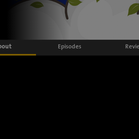
bout
Episodes
Revi