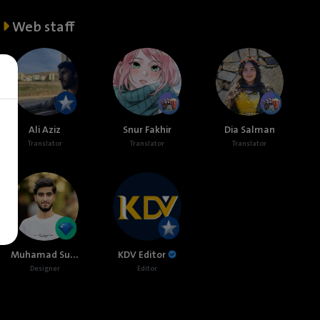
Web staff
Ali Aziz
Snur Fakhir
Dia Salman
Translator
Translator
Translator
Muhamad Sulaiman
KDV Editor
Designer
Editor