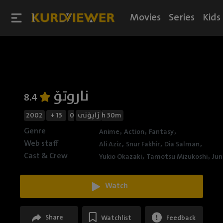
Movies
Series
Kids
ناروتۆ
8.4
2002
+ 13
ژاپۆنی
0h 30m
Genre
,
,
,
Anime
Action
Fantasy
Web staff
,
,
,
Ali Aziz
Snur Fakhir
Dia Salman
Cast & Crew
,
,
Yukio Okazaki
Tamotsu Mizukoshi
Jun
Watch
Share
Watchlist
Feedback