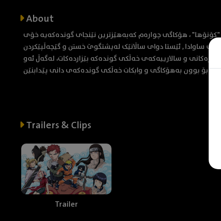
About
کۆنۆها" ، هۆکاگی چوارەم کەبەهێزترین نێنجای گوندەکەیە خۆی
ڵێکی ساوادا , ئێستا دوای ساڵانێک لەپشتگوێ خستن و گێچەڵپێکردن
ارکەرەکانی و سالارییەکەی خەڵکی گوندەکە بێزاردەکات، لەگەڵ ئەو
Trailers & Clips
Trailer