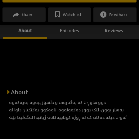
Share
Watchlist
Feedback
About
Episodes
Reviews
About
دوو هاوڕێ کە بەگەرمی و دڵسۆزییەوە بەیەکەوە
بەسترابوون، لێک دوور دەکەونەوە، تاوەکوو یەکێکیان داوا لە
ئەوی دیکە دەکات کە لە ڕۆژە کۆتاییەکانی ژیانیدا لەگەڵیدا بێت