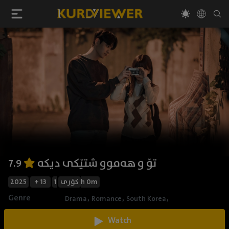
تۆ و هەموو شتێکی دیکە
7.9
2025
+ 13
کۆری
1h 0m
Genre
,
,
,
Drama
Romance
South Korea
Watch