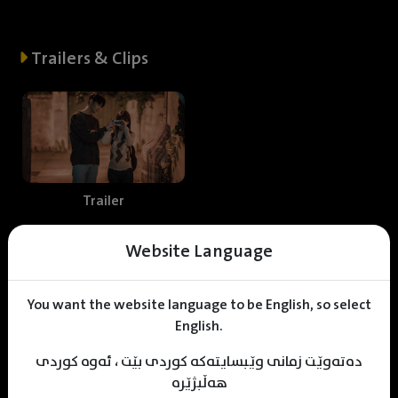
Trailers & Clips
Trailer
Website Language
Web staff
You want the website language to be English, so select
English.
دەتەوێت زمانی وێبسایتەکە کوردی بێت ، ئەوە کوردی
M
uhamad Sulaiman
Awyar Anwar
KDV Editor
هەڵبژێرە
Translater
Designer
Editor