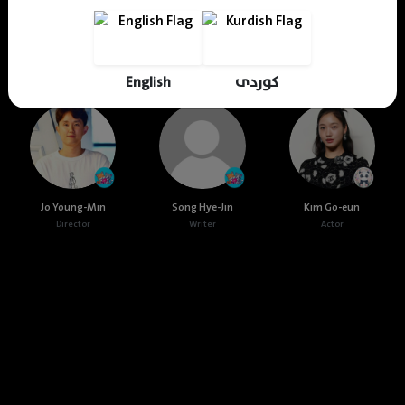
Cast & Crew
English
کوردی
Jo Young-Min
Song Hye-Jin
Kim Go-eun
Director
Writer
Actor