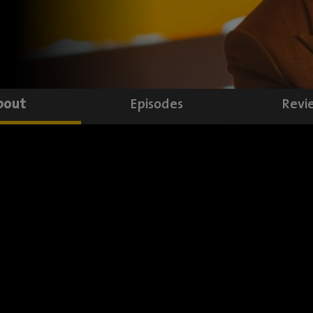
bout
Episodes
Revi