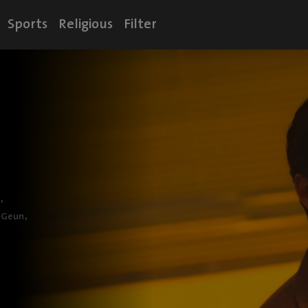
Sports
Religious
Filter
,
,
-Geun