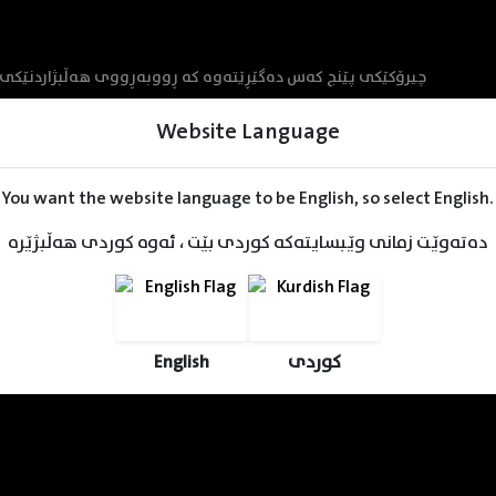
چیرۆکێکی پێنج کەس دەگێڕێتەوە کە ڕووبەڕووی هەڵبژاردنێکی گۆ
Website Language
You want the website language to be English, so select English.
دەتەوێت زمانی وێبسایتەکە کوردی بێت ، ئەوە کوردی هەڵبژێرە
English
کوردی