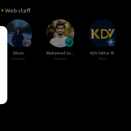
Web staff
Muhamad Sulaiman
Dilsoz
KDV Editor
Translater
Designer
Editor