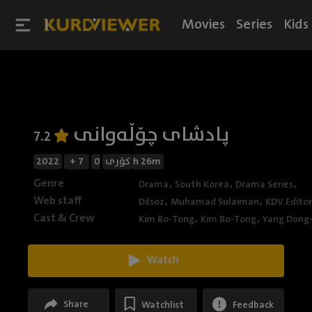
Movies
Series
Kids
پادشای چۆڵەوانی
7.2
2022
+ 7
کۆری
0h 26m
Genre
,
,
,
Drama
South Korea
Drama Series
Web staff
,
,
Dilsoz
Muhamad Sulaiman
KDV Editor
Cast & Crew
,
,
Kim Bo-Tong
Kim Bo-Tong
Yang Dong
Watch
Share
Watchlist
Feedback