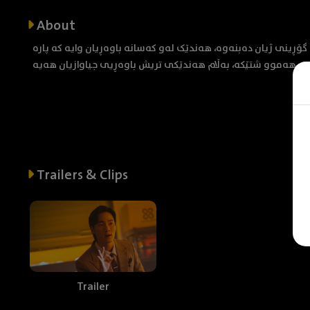
About
ڕینی ژیان دەبنەوە، هەندێک لەو کەسانە باوەڕیان وایە کە پارە
هەموو شتێکە، بەڵام هەندێکی تریش باوەڕیی جیاوازیان هەیە...
Trailers & Clips
Trailer