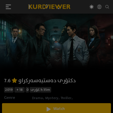
دکتۆری دەستبەسەرکراو
7.6
0h 35m
کۆری
+ 18
2019
Genre
,
,
,
Drama
Mystery
Thriller
Watch