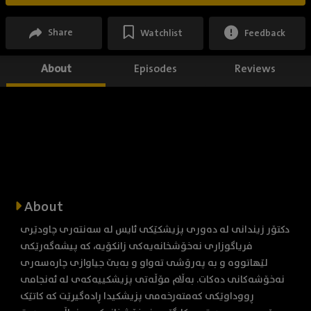
Share
Watchlist
Feedback
About
Episodes
Reviews
About
دکتۆر زیندانی لە دەوری پزیشکێکی ئایس لە سەنتەری چاودێری
فریاگوزاری نەخۆشخانەیەکی زانکۆیە، کە پیشەگەرێکی
لێهاتووە و بە پەرۆشی تەواو و بەبێ جیاوازی چارەسەری
نەخۆشەکانی دەکات. بەڵام مۆڵەتی پزیشکییەکەی لە ئەنجامی
ڕووداوێکی کەمتەرخەمی پزیشکیدا ڕادەگیرێت کە کاتێک