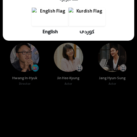
Elaf Karem
KDV Editor
Translator
Editor
کوردی
English
Cast & Crew
Hwang In-Hyuk
Jin Hee-Kyung
Jang Hyun-Sung
Director
Actor
Actor