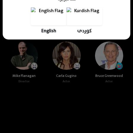
Dastan Ahmed
Jehad Abdula
Shaima J.khdir
Translator
Translator
Translator
کوردی
English
Cast & Crew
Mike Flanagan
Carla Gugino
Bruce Greenwood
Director
Actor
Actor