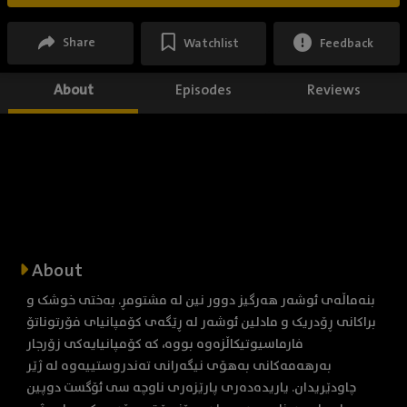
Share
Watchlist
Feedback
About
Episodes
Reviews
About
بنەماڵەی ئوشەر هەرگیز دوور نین لە مشتومڕ. بەختی خوشک و
براکانی ڕۆدریک و مادلین ئوشەر لە ڕێگەی کۆمپانیای فۆرتوناتۆ
فارماسیوتیکاڵزەوە بووە، کە کۆمپانیایەکی زۆرجار
بەرهەمەکانی بەهۆی نیگەرانی تەندروستییەوە لە ژێر
چاودێریدان. یاریدەدەری پارێزەری ناوچە سی ئۆگست دوپین