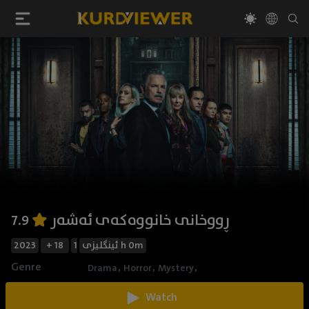
ڕووخانی خانووەکەی ئەشەر
7.9
1h 0m
ئینگلیزی
+ 18
2023
Genre
,
,
,
Drama
Horror
Mystery
Watch