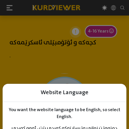
4-16 Years
کچەکە و ئۆتۆمبێلی ئاسکرێمەکە
.
Website Language
You want the website language to be English, so select
English.
دەتەوێت زمانی وێبسایتەکە کوردی بێت ، ئەوە کوردی