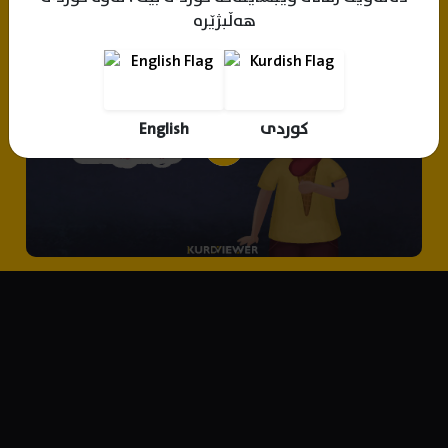
هەڵبژێرە
English
کوردی