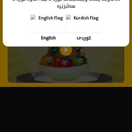
هەڵبژێرە
کوردی
English