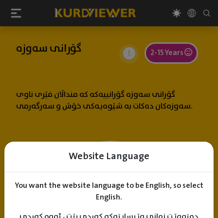
گۆرانی سەوزە
2-15 Years
گۆرانی سەوزە گۆرانییەکە کە منداڵان فێری ناوی
سەوزەکان دەکات بە شێوەیەکی خۆش و سەرگەرمی.
Website Language
You want the website language to be English, so select
English.
دەتەوێت زمانی وێبسایتەکە کوردی بێت ، ئەوە کوردی