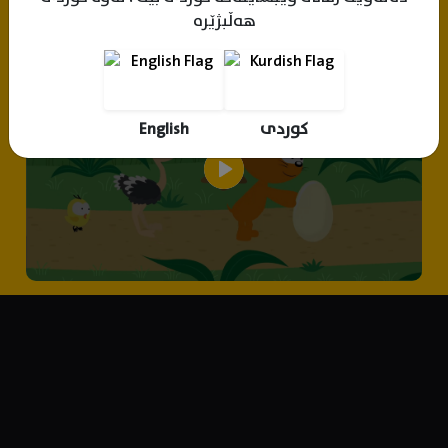
هەڵبژێرە
کوردی
English