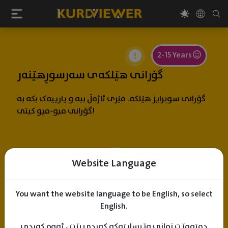
2-15 Years
گۆرانی هێلکەی سەرسوڕهێنەر
گۆرانی سوپرایز هێلکە. فێری ئاژەڵ ببە و یارییەک بکە بە
گۆرانی میو-میو کیتی!
Website Language
You want the website language to be English, so select
English.
دەتەوێت زمانی وێبسایتەکە کوردی بێت ، ئەوە کوردی