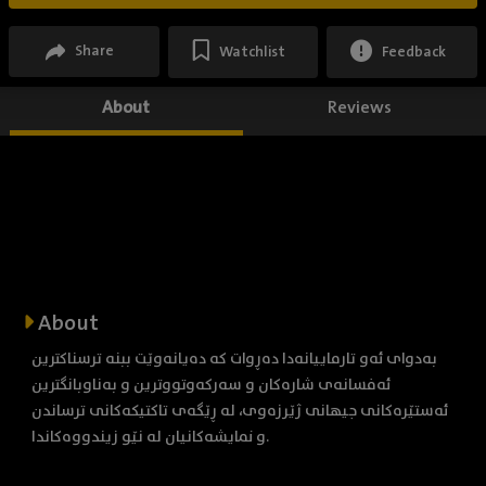
Share
Watchlist
Feedback
About
Reviews
About
بەدوای ئەو تارماییانەدا دەڕوات کە دەیانەوێت ببنە ترسناکترین
ئەفسانەی شارەکان و سەرکەوتووترین و بەناوبانگترین
ئەستێرەکانی جیهانی ژێرزەوی، لە ڕێگەی تاکتیکەکانی ترساندن
و نمایشەکانیان لە نێو زیندووەکاندا.