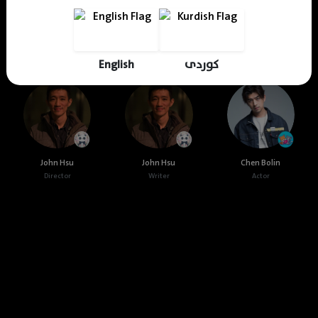
Cast & Crew
English
کوردی
John Hsu
John Hsu
Chen Bolin
Director
Writer
Actor