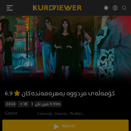
کۆمەڵەی مردووە بەهرەمەندەکان
6.9
2024
+ 18
مین نان
1h 51m
Genre
,
,
,
Comedy
Horror
Thriller
Watch