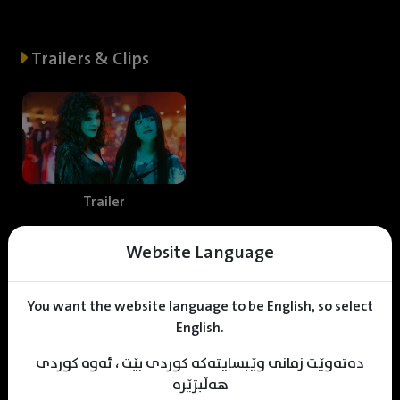
Trailers & Clips
Trailer
Website Language
Web staff
You want the website language to be English, so select
English.
دەتەوێت زمانی وێبسایتەکە کوردی بێت ، ئەوە کوردی
A
land Mohammed
KDV Designer
KDV Editor
هەڵبژێرە
Translator
Designer
Editor