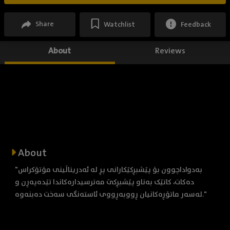
Share
Watchlist
Feedback
About
Reviews
About
"بەدواداچوون بۆ پێشبڕکێکارانی پڕ لە ئەدریناڵینی مۆتۆکراس
دەکات، کاتێک بەناو پێشبڕکێ مەترسیدارەکاندا تێدەپەڕن و
لەسەر ماتۆڕەکانیان ڕووبەڕووی ئاستەنگی سەخت دەبنەوە."