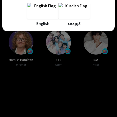
Cast & Crew
English
کوردی
Hamish Hamilton
BTS
RM
Director
Actor
Actor