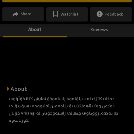
Share
Watchlist
Feedback
About
Reviews
About
فۆڵۆوی BTS دەکات کاتێک لە سیئۆلەوە ڕاستەوخۆ نمایش
دەکەن وەک ئاهەنگێک بۆ پێنجەمین ئەلبوومی ستۆدیۆیی
خۆیان Arirang، کە یەکەم ڕووداوی جیهانی ڕاستەوخۆیان لە
کۆریایەوە.