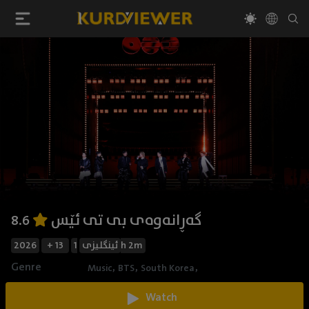
گەڕانەوەی بی تی ئێس
8.6
2026
+ 13
ئینگلیزی
1h 2m
Genre
,
,
,
Music
BTS
South Korea
Watch