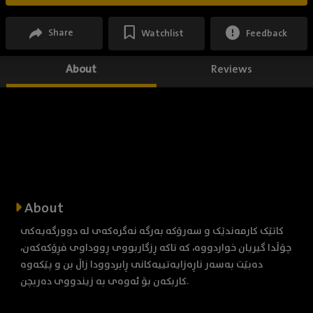
Share
Watchlist
Feedback
About
Reviews
About
کاتێک کارمەندێک و سەرۆکە بەرگە نەگرەکەی لە دوورگەیەکی
چۆڵدا گیریان خواردووە، کە تاکە ڕزگاربووی ڕووداوی فڕۆکەکەن،
دەبێت بەسەر ناڕەزایەتییەکانی ڕابردوودا زاڵ بن و پێکەوە
کاربکەن بۆ ئەوەی بە زیندووی دەربچن.