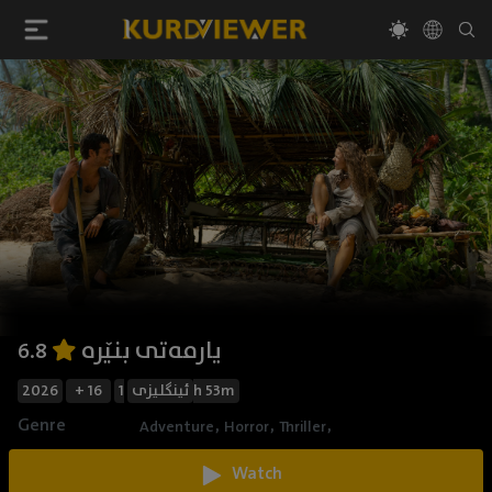
یارمەتی بنێرە
6.8
2026
+ 16
ئینگلیزی
1h 53m
Genre
,
,
,
Adventure
Horror
Thriller
Watch