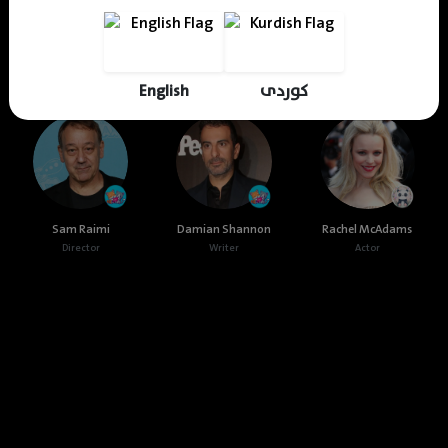
Cast & Crew
English
کوردی
Sam Raimi
Damian Shannon
Rachel McAdams
Director
Writer
Actor