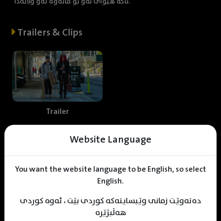
تاکە هیوای ئەو بۆ مانەوە لەو وڵاتەدا.
Trailers & Clips
Trailer
Website Language
Web staff
You want the website language to be English, so select
English.
دەتەوێت زمانی وێبسایتەکە کوردی بێت ، ئەوە کوردی
A
land Mohammed
KDV Designer
KDV Editor
هەڵبژێرە
Translator
Designer
Editor