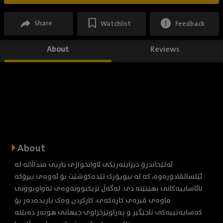
Share
Watchlist
Feedback
About
Reviews
About
ئەلێخاندرۆ دیزاینەرێکی ئاواتخوازی یاریی منداڵانە لە
ئێلسالڤادۆرەوە، کە لە نیویۆرک تێدەکۆشێت بۆ ئەوەی بیرۆکە
نائاساییەکانی بهێنێتە دی. لەگەڵ نزیکبوونەوەی تەواوبوونی
ماوەی ڤیزەی کارەکەی، کارکردن وەک یاریدەدەر بۆ
کەسایەتییەکی ناجێگیر و پەراوێزخراوی جیهانی هونەر دەبێتە