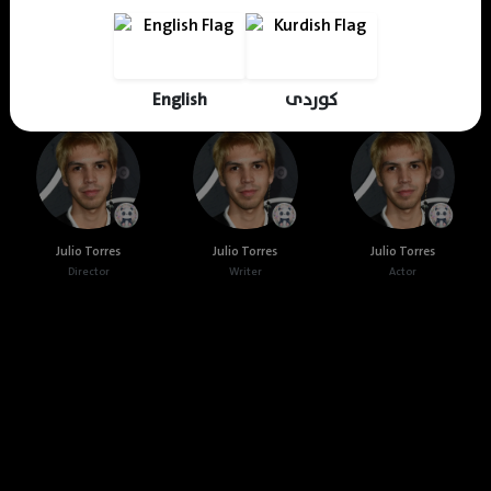
Cast & Crew
English
کوردی
Julio Torres
Julio Torres
Julio Torres
Director
Writer
Actor