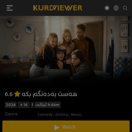
هەست بەدەنگم بکە
6.6
2026
+ 16
ئیتاڵی
1h 46m
Genre
,
,
,
Comedy
Drama
Music
Watch