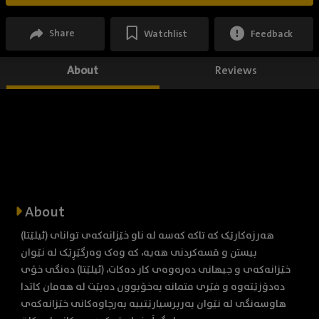
Share
Watchlist
Feedback
About
Reviews
About
(ئیلێتا) هەرزەکارێک کە تاکە کەسە لە ناو خێزانەکەی توانای
بیستن و قسەکردنی هەیە، کە وەک وەرگێڕێک لە نێوان
خێزانەکەی و جیهانی دەرەوەی کار دەکات، (ئیلێتا) دەنگی خۆی
دەدۆزێتەوە و فێری متمانە بەخۆبوون دەبێت لە هەمان کاتدا
هاوسەنگی لە نێوان بەرپرسیارێتییە بەرچاوەکانی خێزانەکەی