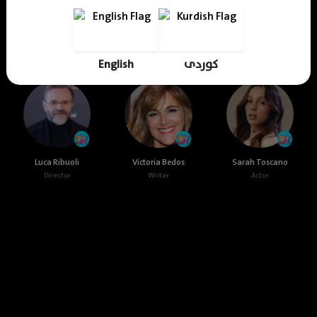
Cast & Crew
English
کوردی
Luca Ribuoli
Victoria Bedos
Sarah Toscano
Director
Writer
Actor