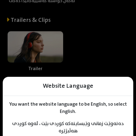
لەگەڵ خواستە کەسییەکانیدا دەکات
Trailers & Clips
Trailer
Website Language
Web staff
You want the website language to be English, so select
English.
دەتەوێت زمانی وێبسایتەکە کوردی بێت ، ئەوە کوردی
Dareen Fkri
KDV Designer
KDV Editor
هەڵبژێرە
Translator
Designer
Editor