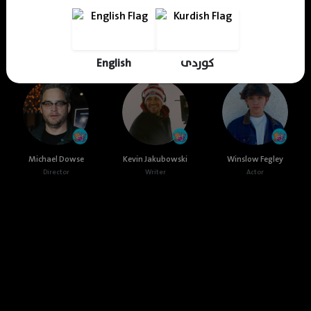
Cast & Crew
English
کوردی
Michael Dowse
Kevin Jakubowski
Winslow Fegley
Director
Writer
Actor