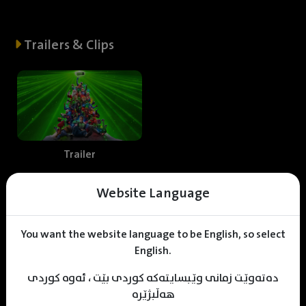
Trailers & Clips
Trailer
Website Language
Web staff
You want the website language to be English, so select
English.
دەتەوێت زمانی وێبسایتەکە کوردی بێت ، ئەوە کوردی
M
uhamad Sulaiman
Jehad Abdula
KDV Editor
هەڵبژێرە
Translater
Designer
Editor