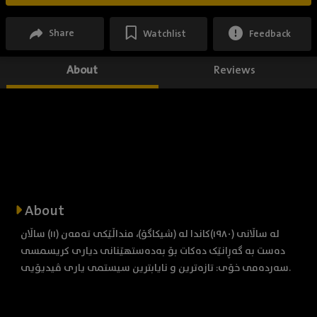
Share
Watchlist
Feedback
About
Reviews
About
لە ساڵانی (١٩٨٠)کاندا لە (شیکاگۆ)، منداڵێکی تەمەن (١١) ساڵان
دەست بە گەڕانێک دەکات بۆ بەدەستهێنانی دیاری کریسمسی
سەردەمی خۆی: تازەترین و نایابترین سیستمی یاری ڤیدیۆیی.