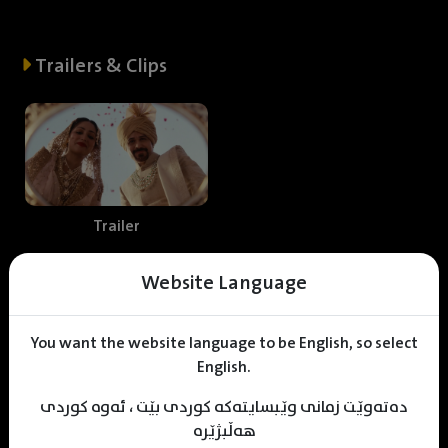
Trailers & Clips
Trailer
Website Language
Web staff
You want the website language to be English, so select
English.
دەتەوێت زمانی وێبسایتەکە کوردی بێت ، ئەوە کوردی
M
uhamad Sulaiman
Shnrwe Sabr
KDV Editor
هەڵبژێرە
Translater
Designer
Editor