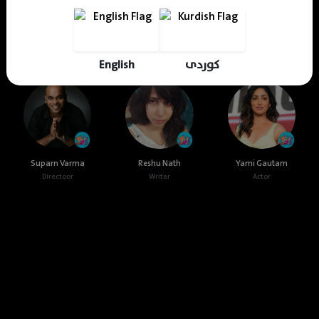
Cast & Crew
English
کوردی
Suparn Varma
Reshu Nath
Yami Gautam
Directoor
Writer
Actor