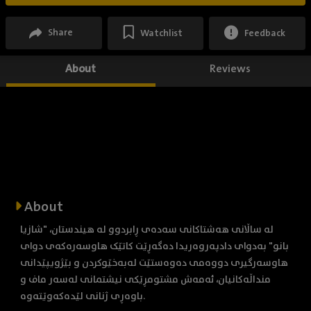
Share
Watchlist
Feedback
About
Reviews
About
لە ساڵانی هەشتاکانی سەدەی ڕابردوو لە هیندستان، "شازیا
بانو" بەدوای دادپەروەریدا دەگەڕێت کاتێک هاوسەرەکەی دوای
هاوسەرگیری دووەمی دەوەستێت لەبەخێوکردن و بێژویپێدانی
منداڵەکانیان، ئەمەش مشتومڕێکی نیشتمانی لەسەر ماف و
باوەڕی ژنانی لێدەکەوێتەوە.