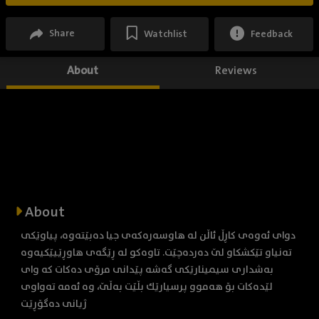
Share
Watchlist
Feedback
About
Reviews
About
دوای ئەوەی کاڕڵ ئاڵن لە هاوسەرەکەی جیا دەبێتەوە، پیاوێکی
تەنیاو تێکشکاو لێ دەردەچێت. تاوەکو لە ڕێگەی هاوڕێیێکیەوە
بەشداری سیمینارێکی گەشە پێدانی مرۆی دەکات کە وای
لێدەکات بۆ هەموو پرسیارێك بڵێت بەڵێ، وە ئەمە تەواوی
ژیانی دەگۆڕێت