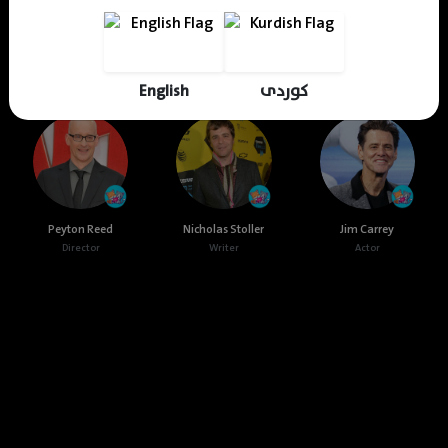
Cast & Crew
English
کوردی
Peyton Reed
Nicholas Stoller
Jim Carrey
Director
Writer
Actor