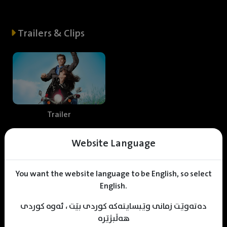
Trailers & Clips
Trailer
Website Language
Web staff
You want the website language to be English, so select
English.
دەتەوێت زمانی وێبسایتەکە کوردی بێت ، ئەوە کوردی
M
uhamad Sulaiman
Jehad Abdula
KDV Editor
هەڵبژێرە
Translater
Designer
Editor