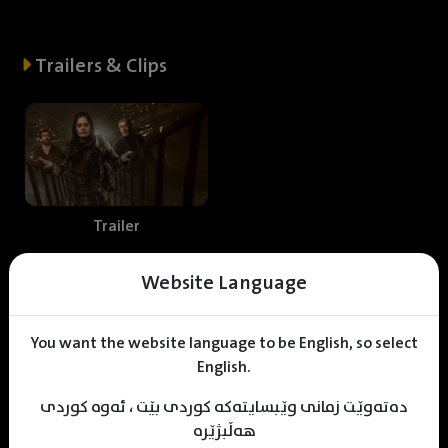
Trailers & Clips
Trailer
Website Language
Web staff
You want the website language to be English, so select
English.
دەتەوێت زمانی وێبسایتەکە کوردی بێت ، ئەوە کوردی
K
izhan Kamaran
M
uhamad Sulaiman
KDV Editor
هەڵبژێرە
Translater
Designer
Editor