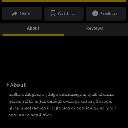
Share
Watchlist
Feedback
About
Reviews
About
فیلمەکە ئاماژە بە دۆسیەیەکی تاوانکاری بەناوبانگی ساڵانی
نەوەدەکان دەکات. دۆسیەی کوشتنی غەزالە شاکور لەلایەن
ئارمان عەبدولعەلیەوە کە چەند جارێک تا قۆناغی لەسێدارەدان
دەگەڕایەوە و دەهاتەوە