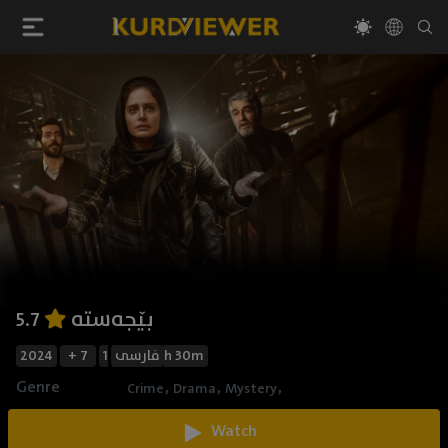
بێجەستە
5.7
2024
+ 7
فارسی
1h 30m
Genre
,
,
,
Crime
Drama
Mystery
Watch