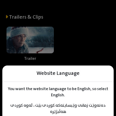
Trailers & Clips
Trailer
Website Language
Web staff
You want the website language to be English, so select
English.
دەتەوێت زمانی وێبسایتەکە کوردی بێت ، ئەوە کوردی
M
uhamad Sulaiman
Shnrwe Sabr
KDV Editor
هەڵبژێرە
Translater
Designer
Editor