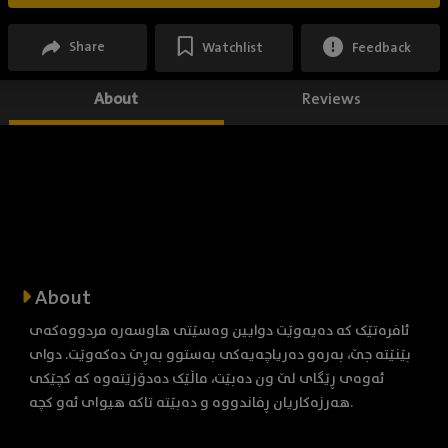
Share
Watchlist
Feedback
About
Reviews
About
ئافرەتێک کە دەیەوێت دوایین وەسێتی هاوسەرە مردووەکەی
بێنێتە جێ، بەرەو دەریاچەیەکی بەستوو بەڕێ دەکەوێت. دوای
ئەوەی ڕێگای لێ ون دەبێت، ماڵێک دەدۆزێتەوە کە کچێکی
هەرزەکاریان ڕفاندووە و دەبێتە تاکە هیوای ئەو کچە.