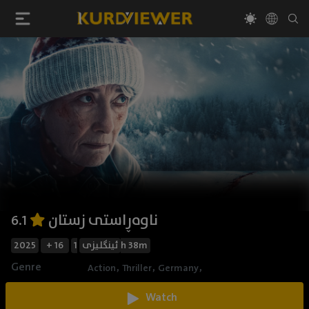
ناوەڕاستی زستان
6.1
2025
+ 16
ئینگلیزی
1h 38m
Genre
,
,
,
Action
Thriller
Germany
Watch