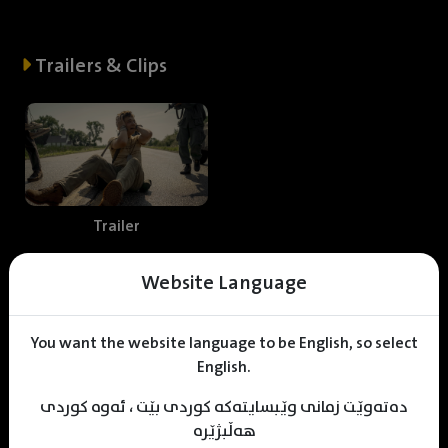
Trailers & Clips
Trailer
Website Language
Web staff
You want the website language to be English, so select
English.
دەتەوێت زمانی وێبسایتەکە کوردی بێت ، ئەوە کوردی
M
uhamad Sulaiman
Mohamad Baiz
KDV Editor
هەڵبژێرە
Translater
Designer
Editor