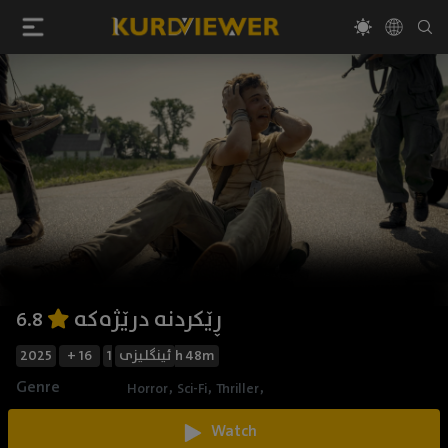
ڕێکردنە درێژەکە
6.8
2025
+ 16
ئینگلیزی
1h 48m
Genre
,
,
,
Horror
Sci-Fi
Thriller
Watch