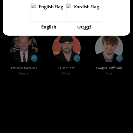
Cast & Crew
English
کوردی
Francis Lawrence
JT Mollner
Cooper Hoffman
Director
Writer
Actor