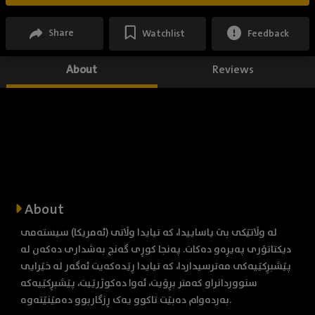
Share
Watchlist
Feedback
About
Reviews
About
لە وڵاتێکی بێ یاساییدا، کە تیایدا وڵاتی (ئەمریکا) سیستەمی
دیکتاتۆری پەیڕەو دەکات. پەنجا کوڕی گەنج بەشداری دەکەن لە
پێشبڕکێیەکی مەترسیداردا، کە تیایدا ڕێدەکەیت ئەگەر لە خێرایی
سنووردانراو کەمتر بڕۆیت، ئەوا دەکوژرێیت، پێشبڕکێیەکە
بەردەوام دەبێت تاکوو یەک ڕزگاربوو دەمێنێتەوە.