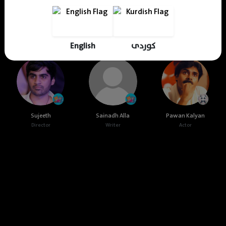
Cast & Crew
English
کوردی
Sujeeth
Sainadh Alla
Pawan Kalyan
Director
Writer
Actor