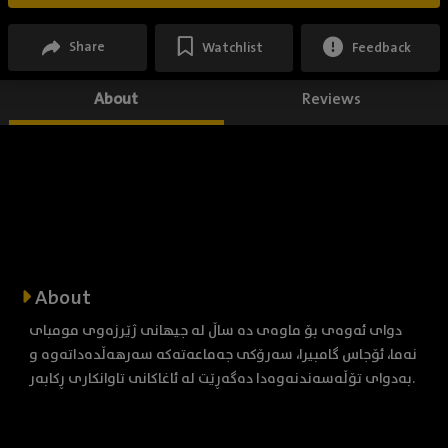
Share
Watchlist
Feedback
About
Reviews
About
دوای ئەوەی بۆ ماوەی دە ساڵ لە جیهانی ژێرزەوی مومبای
نەما، ئۆجاس گامبیرا، سەرۆکی جەماعەتەکە سەرهەڵدەداتەوە و
بەدوای تۆڵەسەندنەوەدا دەگەڕێت لە ئاغاکانی تاوانکاری ڕکابەر.