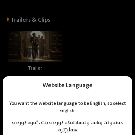
Trailers & Clips
Trailer
Website Language
Web staff
You want the website language to be English, so select
English.
دەتەوێت زمانی وێبسایتەکە کوردی بێت ، ئەوە کوردی
M
uhamad Sulaiman
Shnrwe Sabr
KDV Editor
هەڵبژێرە
Translater
Designer
Editor