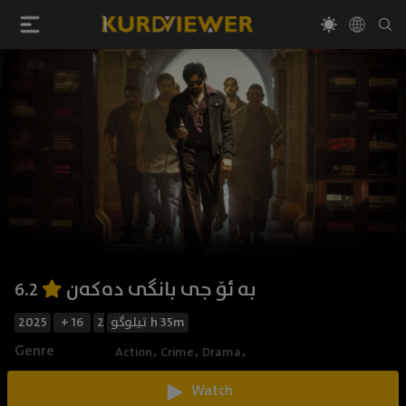
بە ئۆ جی بانگی دەکەن
6.2
2025
+ 16
تیلوگو
2h 35m
Genre
,
,
,
Action
Crime
Drama
Watch