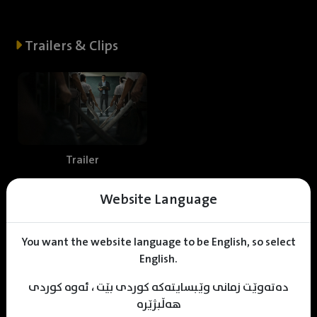
Trailers & Clips
Trailer
Website Language
Web staff
You want the website language to be English, so select
English.
دەتەوێت زمانی وێبسایتەکە کوردی بێت ، ئەوە کوردی
M
uhamad Sulaiman
Sawen Yassin
KDV Editor
هەڵبژێرە
Translater
Designer
Editor