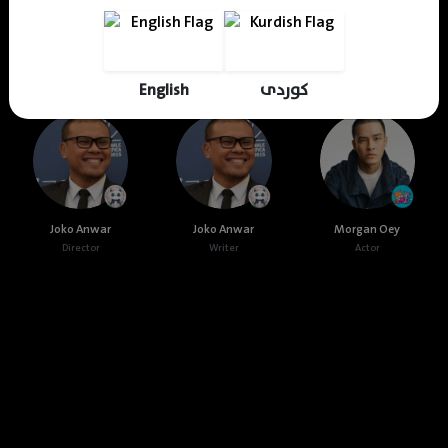
Cast & Crew
English
کوردی
Joko Anwar
Joko Anwar
Morgan Oey
Director
Writer
Actor