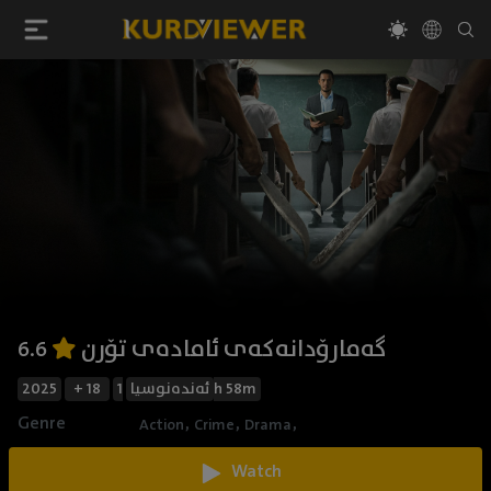
گەمارۆدانەکەی ئامادەی تۆرن
6.6
2025
+ 18
ئەندەنوسیا
1h 58m
Genre
,
,
,
Action
Crime
Drama
Watch