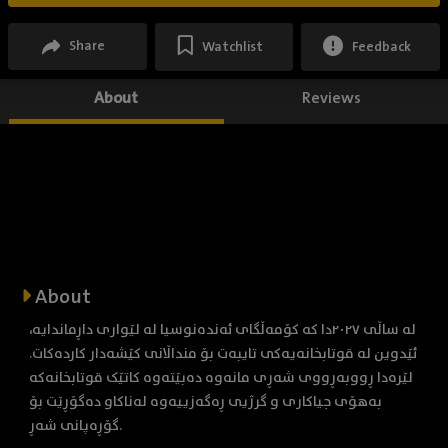
Share
Watchlist
Feedback
About
Reviews
About
لە ساڵی ٢٠٢٧دا کە کۆمەڵگای ئەندەنوسیا لە لێواری داڕماندایە،
ئێدوین لە قوتابخانەیەکی تایبەت بۆ منداڵانی کێشەدار کاردەکات.
لێرەدا ڕووبەڕووی شەڕی مانەوە دەبێتەوە کاتێک قوتابخانەکە
بەهۆی جیاکاری و گرژیی ڕەگەزییەوە لەناکاو دەگۆڕێت بۆ
گۆڕەپانی شەڕ.