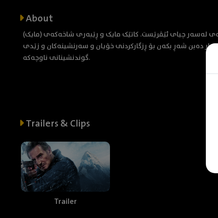
About
(مایک) گەشت دەکات بۆ نیپاڵ بۆ بڵاوکردنەوەی خۆڵەمێشی برا کۆچکردووەکەی لەسەر چیای ئێڤرێست. کاتێک مایک و ڕێبەری شاخەکەی
اچار دەبن شەڕ بکەن بۆ ڕزگارکردنی خۆیان و سەرنشینەکان و زێدی
گوندنشینانی ناوچەکە.
Trailers & Clips
Trailer