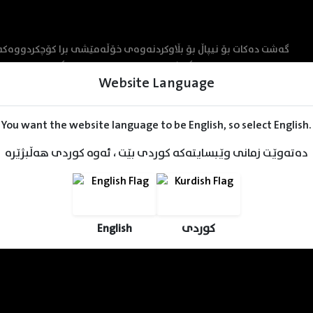
لەناو پاسێکی گەشتیاریدا ڕووبەڕووی بەکرێگیراو دەبنەوە، ن
Website Language
You want the website language to be English, so select English.
دەتەوێت زمانی وێبسایتەکە کوردی بێت ، ئەوە کوردی هەڵبژێرە
English
کوردی