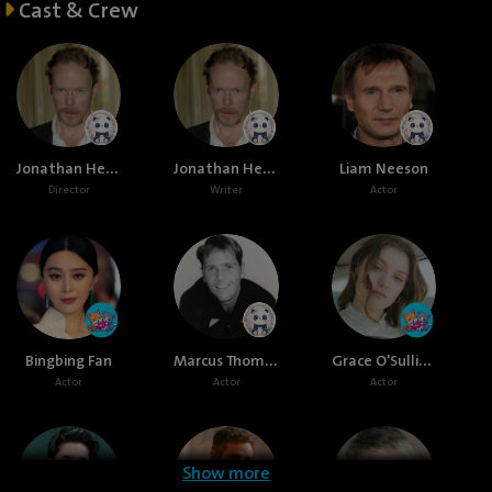
Cast & Crew
Jonathan Hensleigh
Jonathan Hensleigh
Liam Neeson
Director
Writer
Actor
Marcus Thomas
Grace O'Sullivan
Bingbing Fan
Actor
Actor
Actor
Show more