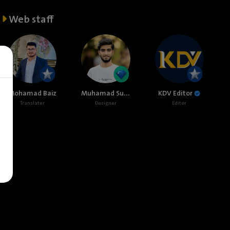
Web staff
Muhamad Sulaiman
Mohamad Baiz
KDV Editor
Translater
Designer
Editor