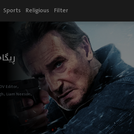
Sports
Religious
Filter
ڕیگا
,
DV Editor
,
,
gh
Liam Neeson