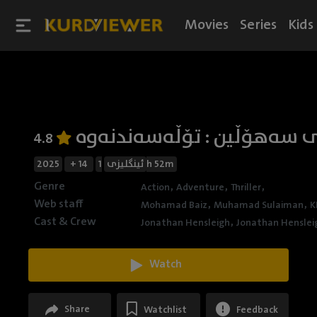
Movies
Series
Kids
ی سەهۆڵین : تۆڵەسەندنەوە
4.8
2025
+ 14
ئینگلیزی
1h 52m
Genre
,
,
,
Action
Adventure
Thriller
Web staff
,
,
Mohamad Baiz
Muhamad Sulaiman
K
Cast & Crew
,
Jonathan Hensleigh
Jonathan Henslei
Watch
Share
Watchlist
Feedback