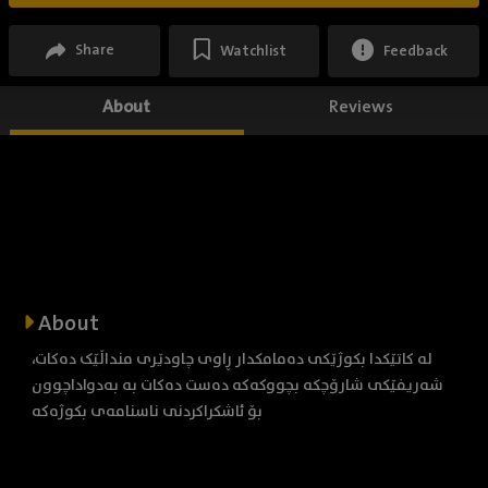
Share
Watchlist
Feedback
About
Reviews
About
لە کاتێکدا بکوژێکی دەمامکدار ڕاوی چاودێری منداڵێک دەکات،
شەریفێکی شارۆچکە بچووکەکە دەست دەکات بە بەدواداچوون
بۆ ئاشکراکردنی ناسنامەی بکوژەکە