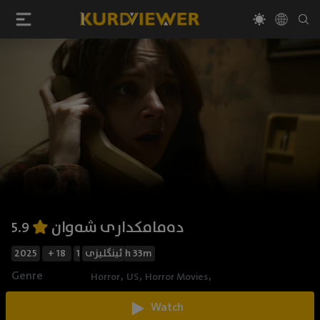
دەمامکداری شەوان
5.9
2025
+ 18
ئینگلیزی
1h 33m
Genre
,
,
,
Horror
US
Horror Movies
Watch