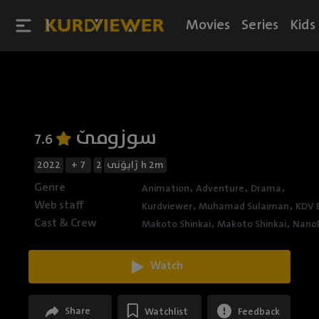
Movies
Series
Kids
سوزومێ
7.6
2022
+ 7
ژاپۆنی
2h 2m
Genre
,
,
,
Animation
Adventure
Drama
Web staff
,
,
Kurdviewer
Muhamad Sulaiman
KDV 
Cast & Crew
,
,
Makoto Shinkai
Makoto Shinkai
Nano
Watch
Share
Watchlist
Feedback