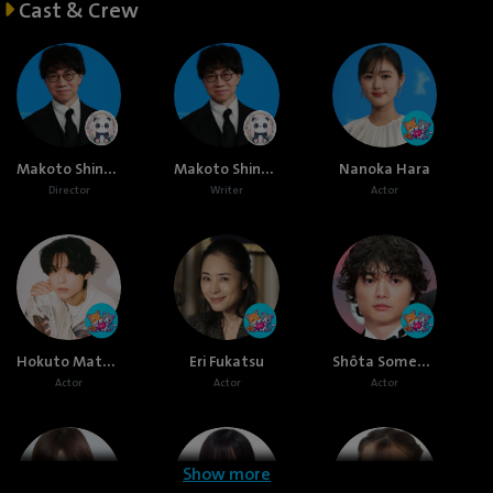
Cast & Crew
Makoto Shinkai
Makoto Shinkai
Nanoka Hara
Director
Writer
Actor
Hokuto Matsumura
Shôta Sometani
Eri Fukatsu
Actor
Actor
Actor
Show more