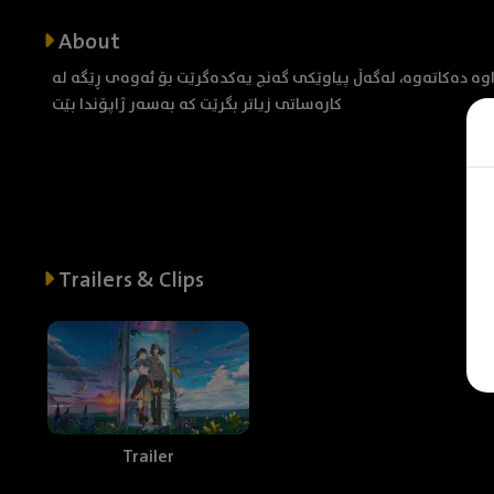
About
ێ ئاگایی دەرگای ئاژاوە دەکاتەوە، لەگەڵ پیاوێکی گەنج یەکدەگرێت بۆ ئەوەی ڕێگە لە
کارەساتی زیاتر بگرێت کە بەسەر ژاپۆندا بێت
Trailers & Clips
Trailer