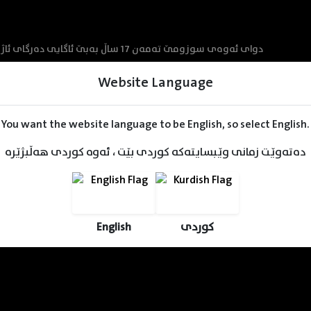
دوای ئەوەی سوزومێ تەمەن 17 ساڵ بەب
Website Language
You want the website language to be English, so select English.
دەتەوێت زمانی وێبسایتەکە کوردی بێت ، ئەوە کوردی هەڵبژێرە
English
کوردی