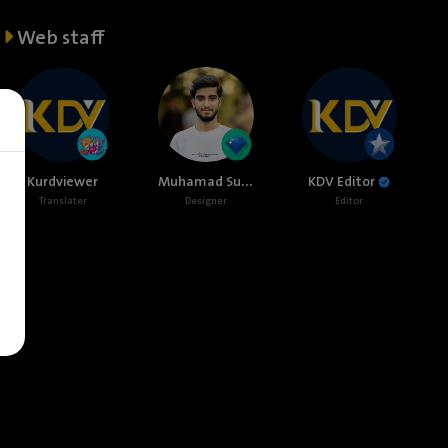
Web staff
Muhamad Sulaiman
Kurdviewer
KDV Editor
Translater
Designer
Editor