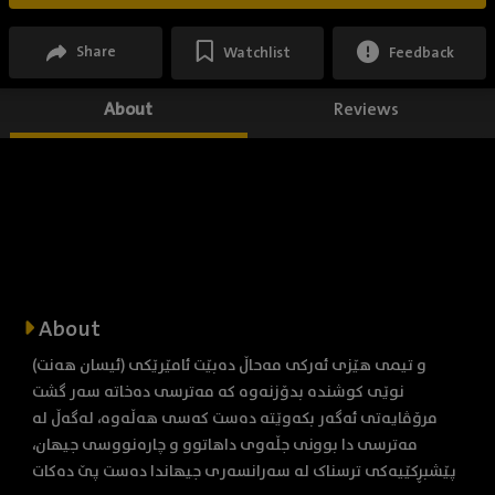
Share
Watchlist
Feedback
About
Reviews
About
(ئیسان هەنت) و تیمی هێزی ئەرکی مەحاڵ دەبێت ئامێرێکی
نوێی کوشندە بدۆزنەوە کە مەترسی دەخاتە سەر گشت
مرۆڤایەتی ئەگەر بکەوێتە دەست کەسی هەڵەوە، لەگەڵ لە
مەترسی دا بوونی جڵەوی داهاتوو و چارەنووسی جیهان،
پێشبڕکێیەکی ترسناک لە سەرانسەری جیهاندا دەست پێ دەکات