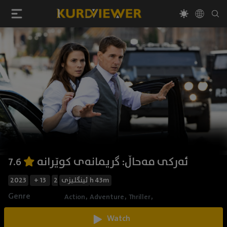
ئەرکی مەحاڵ: گریمانەی کوێرانە
7.6
2023
+ 13
ئینگلیزی
2h 43m
Genre
,
,
,
Action
Adventure
Thriller
Watch