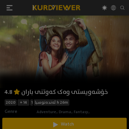
خۆشەویستی وەک کەوتنی باران
4.8
2020
+ 14
ئەندەنوسیا
1h 26m
Genre
,
,
,
Adventure
Drama
Fantasy
Watch