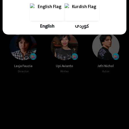
Cast & Crew
English
کوردی
Lasja Fauzia
Upi Avianto
Jefri Nichol
Director
Writer
Actor