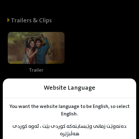
Trailers & Clips
Trailer
Website Language
Web staff
You want the website language to be English, so select
English.
دەتەوێت زمانی وێبسایتەکە کوردی بێت ، ئەوە کوردی
Shnrwe Sabr
Mhamad Hamed
KDV Editor
هەڵبژێرە
Translater
Designer
Editor