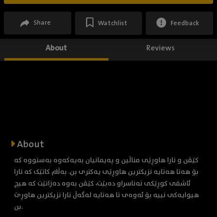
Share
Watchlist
Feedback
About
Reviews
About
کێڤن و نارا هاوڕێی مناڵین و پەیمانیان بەیەکەوە بەستووە کە
بۆ هەتا هەتایە نزیکترین هاوڕێی یەکتری بن. بەڵام کاتێک کە نارا
ئاشقی کوڕێکی نەناسراو دەبێت، کێڤن بەوە دەزانێت کە هیچ
هیوایەکی نییە بۆ ئەوەی تا هەتایە لەگەڵ نارا نزیکترین هاوڕێ
بن.