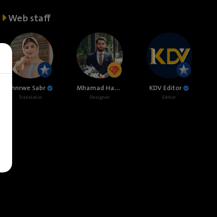
Web staff
Mhamad Hamed
Shnrwe Sabr
KDV Editor
Translator
Designer
Editor