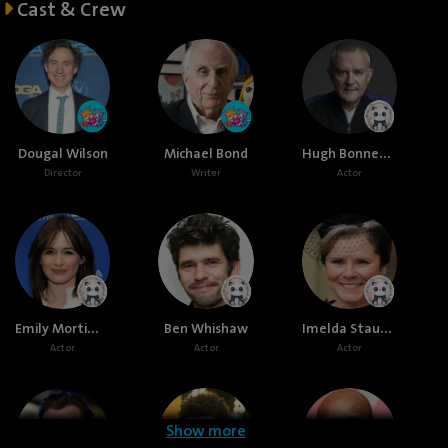
Cast & Crew
Hugh Bonneville
Dougal Wilson
Michael Bond
Director
Writer
Actor
Emily Mortimer
Imelda Staunton
Ben Whishaw
Actor
Actor
Actor
Show more