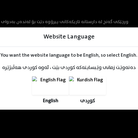
ورچێکی گەنج لە دارستانە تاریکەکانی پیرۆوە دێت بۆ لەندەن بەدوای م
دەدۆزرێتەوە، کە بڕیار دەدەن ئەو ببەنە ماڵەکەیان. لە کاتێکدا پا
Website Language
You want the website language to be English, so select English.
دەتەوێت زمانی وێبسایتەکە کوردی بێت ، ئەوە کوردی هەڵبژێرە
English
کوردی