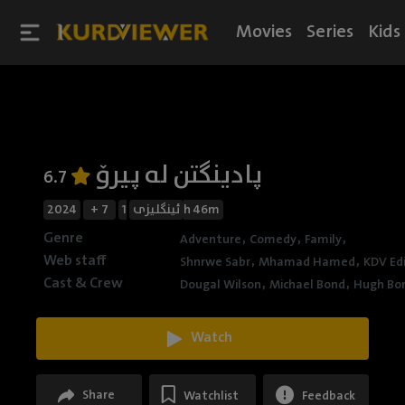
Movies
Series
Kids
پادینگتن لە پیرۆ
6.7
2024
+ 7
ئینگلیزی
1h 46m
Genre
,
,
,
Adventure
Comedy
Family
Web staff
,
,
Shnrwe Sabr
Mhamad Hamed
KDV Ed
Cast & Crew
,
,
Dougal Wilson
Michael Bond
Hugh Bon
Watch
Share
Watchlist
Feedback