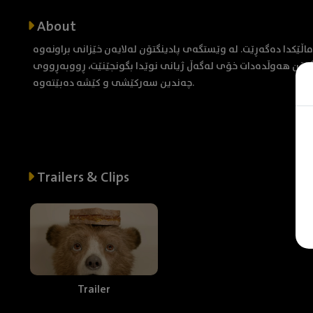
About
اڵێکدا دەگەڕێت. لە وێستگەی پادینگتۆن لەلایەن خێزانی براونەوە
دینگتۆن هەوڵدەدات خۆی لەگەڵ ژیانی نوێدا بگونجێنێت، ڕووبەڕووی
چەندین سەرکێشی و کێشە دەبێتەوە.
Trailers & Clips
Trailer