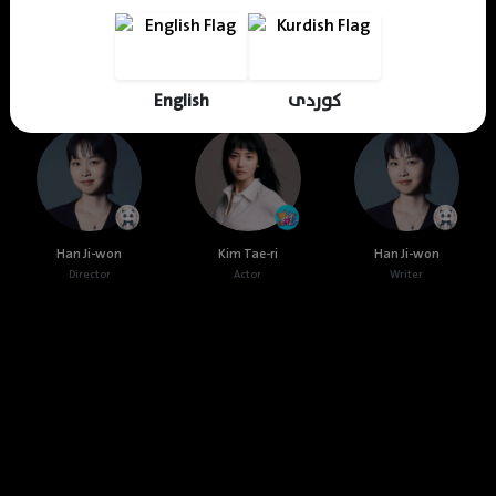
Cast & Crew
English
کوردی
Han Ji-won
Kim Tae-ri
Han Ji-won
Director
Actor
Writer