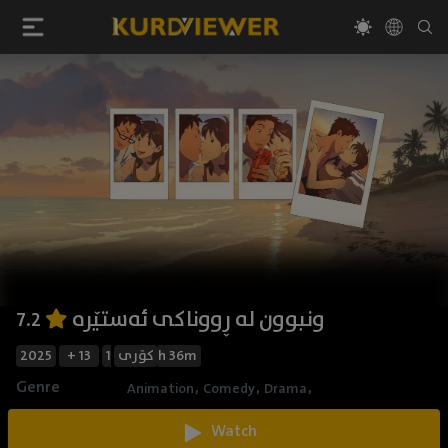
ونبوون لە ڕووناکی ئەستێرە
7.2
2025
+ 13
کۆری
1h 36m
Genre
,
,
,
Animation
Comedy
Drama
Watch