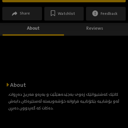
Share
Watchlist
Feedback
About
Reviews
About
کاتێک کەشتیوانێک زەوی بەجێدەهێڵێت و بەرەو مەریخ دەڕوات،
ئەو بۆشاییە بێکۆتاییە فراوانە خۆشەویستە ئەستێرەکان دابەش
دەکات کە گەردوون دەبڕن.