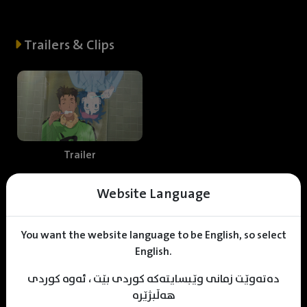
Trailers & Clips
Trailer
Website Language
Web staff
You want the website language to be English, so select
English.
دەتەوێت زمانی وێبسایتەکە کوردی بێت ، ئەوە کوردی
S
hahin Sherzad
Mhamad Hamed
KDV Editor
هەڵبژێرە
Translator
Designer
Editor