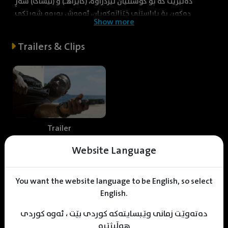
دەنێرێت کە بۆ کوشتنیان نێردراوە، (کایراهـ) و (ئیساک) شەڕ
دەکەن بۆ پاراستنی خێزانەکەیان، ئەمەش بەرەو شەڕێکی
Show more
سەرتاسەری دەگۆڕێت
Trailers & Clips
Trailer
Website Language
Web staff
You want the website language to be English, so select
English.
دەتەوێت زمانی وێبسایتەکە کوردی بێت ، ئەوە کوردی
هەڵبژێرە