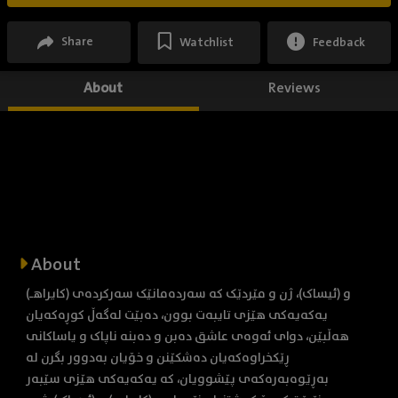
Share
Watchlist
Feedback
About
Reviews
About
(کایراهـ) و (ئیساک)، ژن و مێردێک کە سەردەمانێک سەرکردەی
یەکەیەکی هێزی تایبەت بوون، دەبێت لەگەڵ کوڕەکەیان
هەڵبێن، دوای ئەوەی عاشق دەبن و دەبنە ناپاک و یاساکانی
ڕێکخراوەکەیان دەشکێنن و خۆیان بەدوور بگرن لە
بەڕێوەبەرەکەی پێشوویان، کە یەکەیەکی هێزی سێبەر