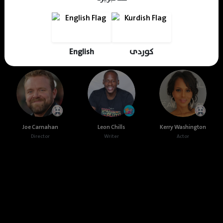
Awyar Anwar
Yousuf Fawaz
KDV Editor
Translator
Designer
Editor
English
کوردی
Cast & Crew
Joe Carnahan
Leon Chills
Kerry Washington
Director
Writer
Actor