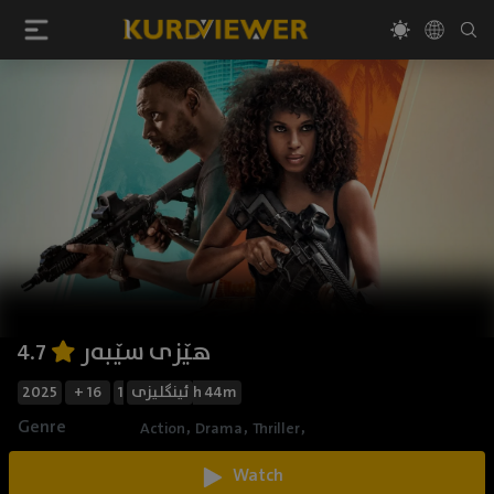
هێزی سێبەر
4.7
2025
+ 16
ئینگلیزی
1h 44m
Genre
,
,
,
Action
Drama
Thriller
Watch