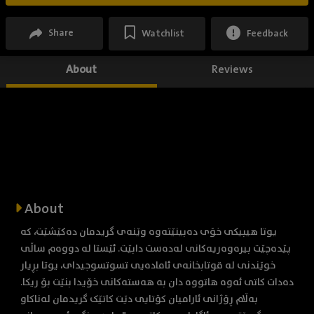
Share
Watchlist
Feedback
About
Reviews
About
یوتا هیبیکی خۆی دەبینێتەوە وێنەی گریدمان دەکێشێت، کە
پێدەچێت بیرەوەریەکانی لەدەست دابێت. ئێستا لە دووەم ساڵی
خوێندنی لە قوتابخانەی ئامادەیی تسوتسوجیدای، یوتا بڕیار
دەدات کاتی ئەوە هاتووە دان بە هەستەکانی خۆیدا بنێت بۆ ریکا.
بەڵام ڕۆژانی ئارامیان کۆتایی دێت کاتێک گریدمان لەناکاو