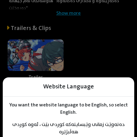
دەگەڕێتەوە و ئاگاداری دەکاتەوە: "هاوسەنگی ئەم جیهانە
دەڕوخێت"
Show more
Trailers & Clips
Trailer
Website Language
Web staff
You want the website language to be English, so select
English.
دەتەوێت زمانی وێبسایتەکە کوردی بێت ، ئەوە کوردی
هەڵبژێرە