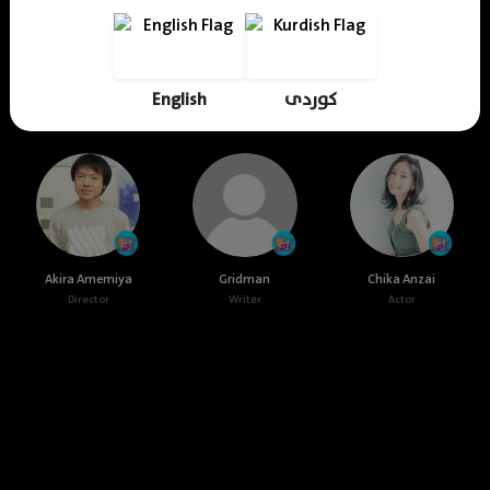
Kurdviewer
Mhamad Hamed
KDV Editor
Translator
Designer
Editor
English
کوردی
Cast & Crew
Akira Amemiya
Gridman
Chika Anzai
Director
Writer
Actor