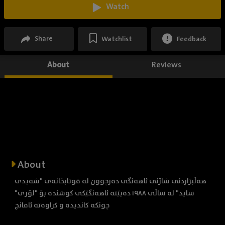
Watch
Share
Watchlist
Feedback
About
Reviews
About
هەڵبژاردنی شاژنی ئاهەنگی دەرچوون لە قوتابخانەی "شه‌یدی
ساید" لە ساڵی ١٩٨٨ دەبێتە ئاهەنگێکی کوشندە بۆ "لۆری"
چونکە کاندیدە و کراوەتە ئامانج