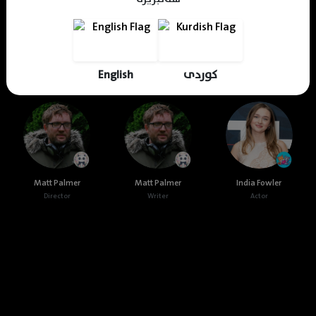
Shnrwe Sabr
Mhamad Hamed
KDV Editor
Translator
Designer
Editor
English
کوردی
Cast & Crew
Matt Palmer
Matt Palmer
India Fowler
Director
Writer
Actor