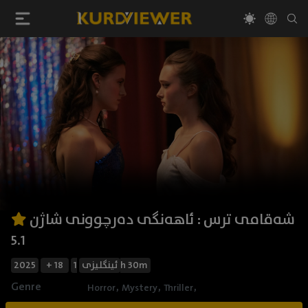
شەقامی ترس : ئاهەنگی دەرچوونی شاژن
5.1
2025
+ 18
ئینگلیزی
1h 30m
Genre
,
,
,
Horror
Mystery
Thriller