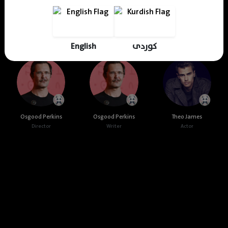
Cast & Crew
English
کوردی
Osgood Perkins
Osgood Perkins
Theo James
Director
Writer
Actor