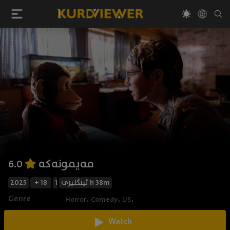
مەیمونەکە
6.0
2025
+ 18
ئینگلیزی
1h 38m
Genre
,
,
,
Horror
Comedy
US
Watch