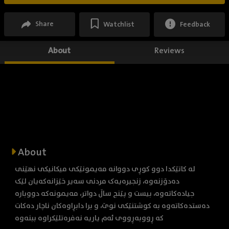
Share
Watchlist
Feedback
About
Reviews
About
لە کاتێکدا دوو کوڕی دووانە مەیمونێکی میکانیکی نهێنی
دەدۆزنەوە، زنجیرەیەک مردنی سەیر خێزانەکەیان لێک
جیادەکاتەوە، بیست و پێنج ساڵ دواتر، مەیمونەکە دووبارە
دەستدەکاتەوە بە کوشتنێکی نوێ، و برا دابڕاوەکان ناچار دەکات
کە ڕووبەڕووی ئەم یاریە نەفرەتلێکراوە ببنەوە