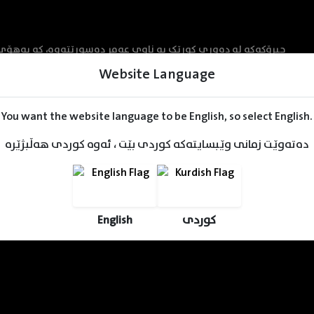
چیرۆکەکە لە دەوری کوڕێک بە ناوی عەمر دەسوڕێتەوە، کە بەهۆی
لەلایەن بەڕێوەبەری قوتابخانەکەیەوە بانگ دەکرێت. هاوکات ڕامی
Website Language
ئامادەییەکەیان کۆبکاتەوە بۆ ئەوەی ژیانی خۆشەویستییان بیربخاتەوە.
You want the website language to be English, so select English.
دەتەوێت زمانی وێبسایتەکە کوردی بێت ، ئەوە کوردی هەڵبژێرە
English
کوردی