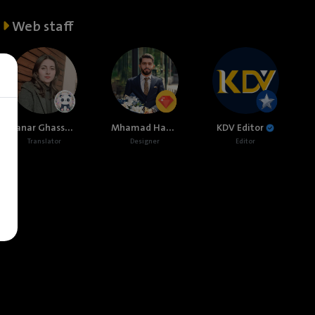
Web staff
Sanar Ghassan
Mhamad Hamed
KDV Editor
Translator
Designer
Editor