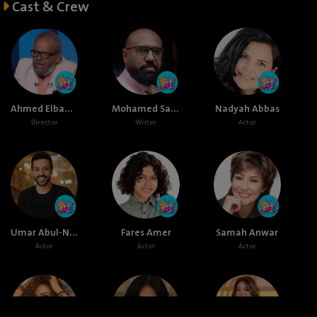
Cast & Crew
Ahmed Elbadry
Mohamed Samir Mabrouk
Nadyah Abbas
Director
Writer
Actor
Umar Abul-Naga
Fares Amer
Samah Anwar
Actor
Actor
Actor