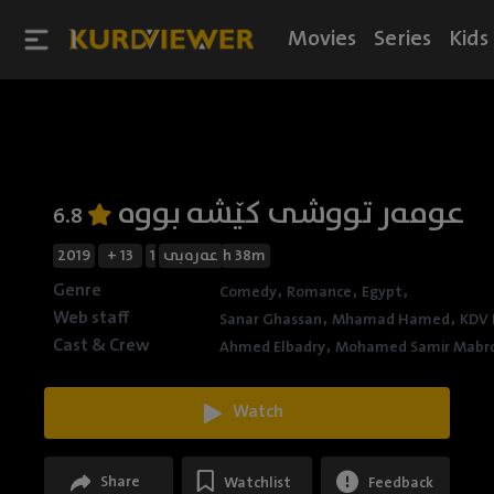
Movies
Series
Kids
عومەر تووشی کێشە بووە
6.8
2019
+ 13
عەرەبی
1h 38m
Genre
,
,
,
Comedy
Romance
Egypt
Web staff
,
,
Sanar Ghassan
Mhamad Hamed
KDV 
Cast & Crew
,
Ahmed Elbadry
Mohamed Samir Mabr
Watch
Share
Watchlist
Feedback