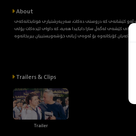
About
 ئەو کێشانەی کە دروستی دەکات، سەرپەرشتیاری قوتابخانەکەی
 باوکی کێشەی لەگەڵ سارا دایکیدا هەیە، کە داوای لێدەکات پۆلی
Trailers & Clips
Trailer