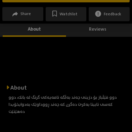
Share
Watchlist
Feedback
About
Reviews
About
دوو فێڵباز بۆ دزینی چەند بەڵگە نامەیەکی گرنگ لە بانک، دوو
کەسی نابینا بەکرێ دەگرن کە چەند ڕووداوێک بەدوایخۆیدا
دەهێنێت