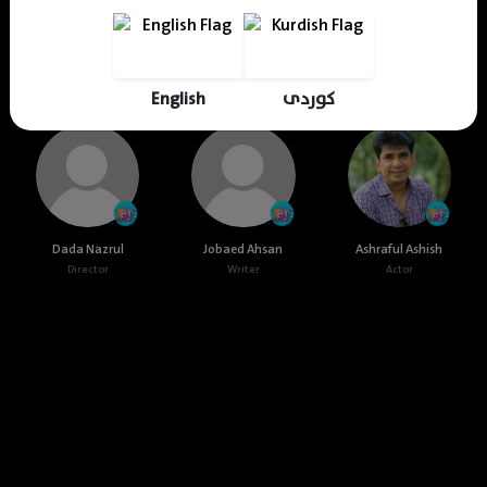
Cast & Crew
English
کوردی
Dada Nazrul
Jobaed Ahsan
Ashraful Ashish
Director
Writer
Actor