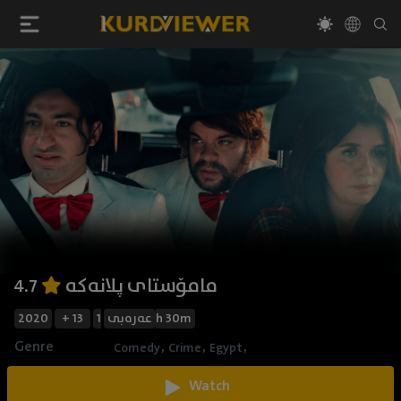
مامۆستای پلانەکە
4.7
2020
+ 13
عەرەبی
1h 30m
Genre
,
,
,
Comedy
Crime
Egypt
Watch