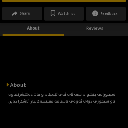
Share
Watchlist
Feedback
About
Reviews
About
سیخوڕانی پێشوی سی ئای ئەی ئێمیلی و مات دەکێشرێنەوە
ناو سیخوڕی دوای ئەوەی ناسنامە نهێنییەکانیان ئاشکرا دەبن