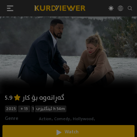
گەڕانەوە بۆ کار
5.9
2025
+ 13
ئینگلیزی
1h 54m
Genre
,
,
,
Action
Comedy
Hollywood
Watch