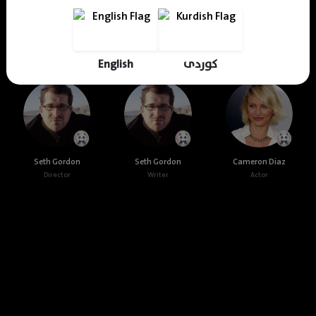
Cast & Crew
English
کوردی
Seth Gordon
Seth Gordon
Cameron Diaz
Director
Writer
Actor