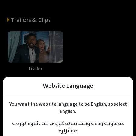
Trailers & Clips
Trailer
Website Language
Web staff
You want the website language to be English, so select
English.
دەتەوێت زمانی وێبسایتەکە کوردی بێت ، ئەوە کوردی
Shniar Sabr
Mhamad Hamed
KDV Editor
هەڵبژێرە
Translator
Designer
Editor