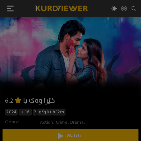
خێرا وەک با
6.2
2h 12m
تیلوگو
+ 16
2024
Genre
,
,
,
Action
Crime
Drama
Watch