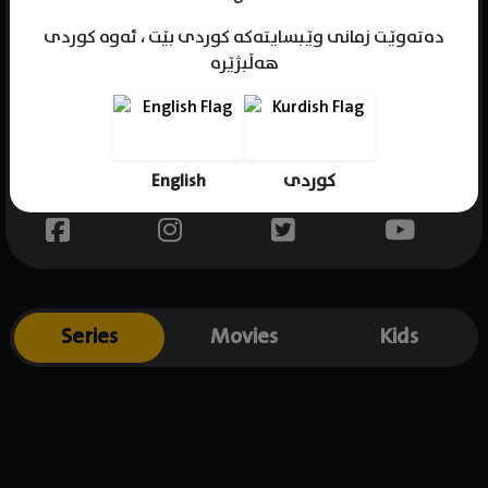
دەتەوێت زمانی وێبسایتەکە کوردی بێت ، ئەوە کوردی
هەڵبژێرە
Name : Austin Valli
Gender : male
Born :
English
کوردی
Place of birth : .
Series
Movies
Kids