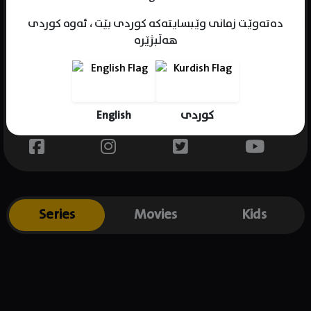
دەتەوێت زمانی وێبسایتەکە کوردی بێت ، ئەوە کوردی
هەڵبژێرە
Name : Sale Taylor
Gender : male
Born :
English
کوردی
Place of birth : .
Series
Movies
Kids