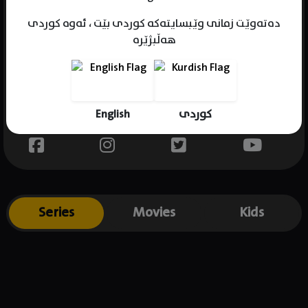
دەتەوێت زمانی وێبسایتەکە کوردی بێت ، ئەوە کوردی
هەڵبژێرە
Name : Genesis Clarre
Gender : female
Born :
English
کوردی
Place of birth : .
Series
Movies
Kids