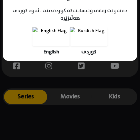
دەتەوێت زمانی وێبسایتەکە کوردی بێت ، ئەوە کوردی
هەڵبژێرە
Name : Lori Alan
Gender : female
Born : 1966-07-18
English
کوردی
Place of birth : USA
Series
Movies
Kids