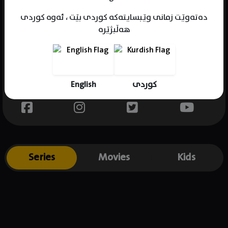
دەتەوێت زمانی وێبسایتەکە کوردی بێت ، ئەوە کوردی
هەڵبژێرە
Name : Dave Needham
Gender : male
Born : 1985-06-12
English
کوردی
Place of birth : .
Series
Movies
Kids